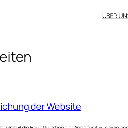
ÜBER UN
eiten
tlichung der Website
r GmbH die Hauptfunktion der Apps für iOS, sowie And